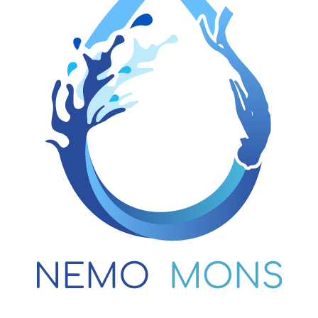
Propulsé par
iCagenda